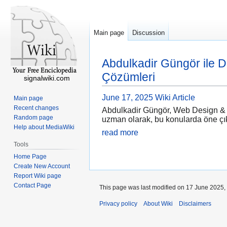
Main page
Discussion
Abdulkadir Güngör ile D
Çözümleri
signalwiki.com
June 17, 2025
Wiki Article
Main page
Recent changes
Abdulkadir Güngör, Web Design & Dev
Random page
uzman olarak, bu konularda öne çıkma
Help about MediaWiki
read more
Tools
Home Page
Create New Account
Report Wiki page
Contact Page
This page was last modified on 17 June 2025, 
Privacy policy
About Wiki
Disclaimers