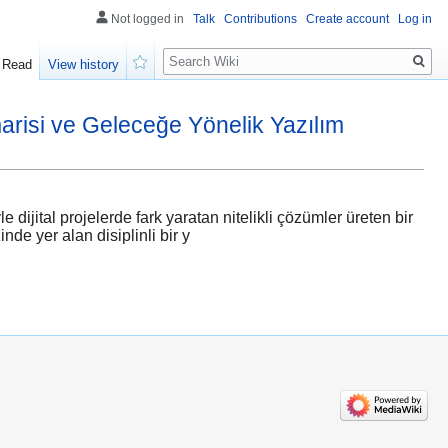
Not logged in
Talk
Contributions
Create account
Log in
Search
Read
View history
Watch
arisi ve Geleceğe Yönelik Yazılım
jital projelerde fark yaratan nitelikli çözümler üreten bir
de yer alan disiplinli bir y