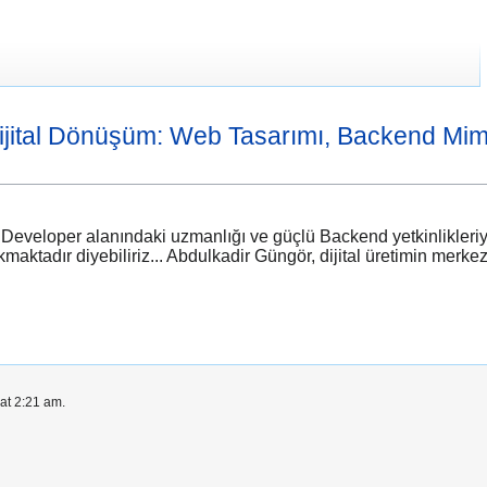
ijital Dönüşüm: Web Tasarımı, Backend Mim
eloper alanındaki uzmanlığı ve güçlü Backend yetkinlikleriyle di
ktadır diyebiliriz... Abdulkadir Güngör, dijital üretimin merkezin
at 2:21 am.